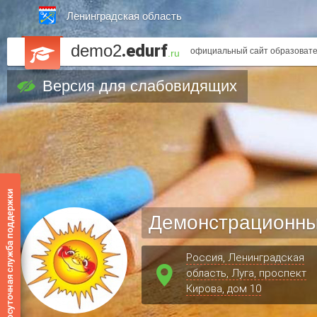
Ленинградская область
demo2
.edurf
официальный сайт образовате
.ru
Версия для слабовидящих
Демонстрационны
Россия, Ленинградская
область, Луга, проспект
Кирова, дом 10