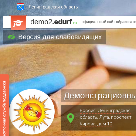
Ленинградская область
demo2
.edurf
официальный сайт образовате
.ru
Версия для слабовидящих
Демонстрационны
Россия, Ленинградская
область, Луга, проспект
Кирова, дом 10